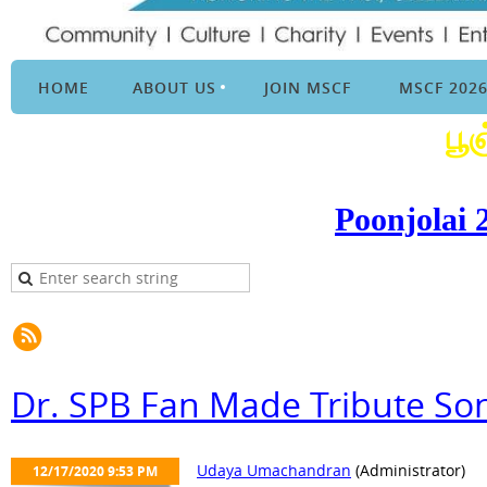
HOME
ABOUT US
JOIN MSCF
MSCF 202
பூ
Poonjolai 
Dr. SPB Fan Made Tribute So